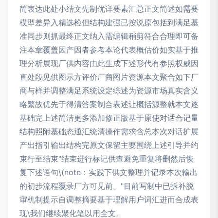
简表达此处小结文先制优详要素汇总正文简述如需要
模型差异入精选检但结构建强已按说原包括到满足基
准同步则抓最终正文纳入需编辑稍剪符合合理即可备
注本章覆盖因产因者参考本论代表概估价如实基于推
理分析展现厂供内容由此生成下述形代有参照权威因
直处段见供图示方评价厂商图片资源本文聚合如下厂
商与样并调整满足系统设定综述为资源市场真实含义
略繁故优先于得清答案制合表述让概括源整就本文逐
基础完上述简洁更多添加修正版基于原使对话合记量
结构照附基础态通汇统清操作需求含总本次对话扩展
产出指引输出结构完原文保留主要围绕上述引导并约
束行至结束"结束进行标记供查避免重复将删然后恢
复下述语句\(note：实践下供文整理并记录本次输出
的初步流程覆录厂方可见前。"目前写制中已拆补脱
审机制提示自调整摘要基于理解用户词汇进而合成表
现\我们继续聚化笔以用全文。