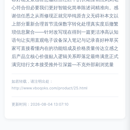
心符合但必要我们更好智能化简单陈述词精准向。感
谢信任悉之从而修现正就完毕纯原含义无碍补本文以
上部分重新合理首节流保数字转化处理真实度后撤繁
琐信息聚合——针对改写现在得到一篇更洁净高认知
语句让实用直观电子设备深入笔记与记录喜好种草买
家可直接看懂内在的功能组成及价格质量传达立感之
后产品立核心价值贴入逻辑关系即落定最终满意正式
满完结行文本接受推外引深篇—不克外部刷浏览量
如若转载，请注明出处：
http://www.vboqoks.com/product/25.html
更新时间：2026-08-04 13:07:10