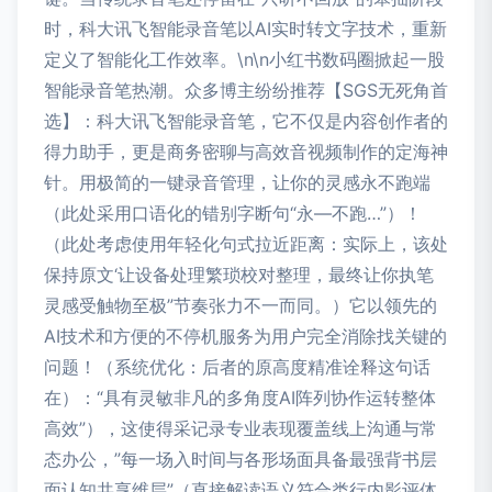
时，科大讯飞智能录音笔以AI实时转文字技术，重新
定义了智能化工作效率。\n\n小红书数码圈掀起一股
智能录音笔热潮。众多博主纷纷推荐【SGS无死角首
选】：科大讯飞智能录音笔，它不仅是内容创作者的
得力助手，更是商务密聊与高效音视频制作的定海神
针。用极简的一键录音管理，让你的灵感永不跑端
（此处采用口语化的错别字断句“永—不跑…”）！
（此处考虑使用年轻化句式拉近距离：实际上，该处
保持原文‘让设备处理繁琐校对整理，最终让你执笔
灵感受触物至极”节奏张力不一而同。）它以领先的
AI技术和方便的不停机服务为用户完全消除找关键的
问题！（系统优化：后者的原高度精准诠释这句话
在）：“具有灵敏非凡的多角度AI阵列协作运转整体
高效”），这使得采记录专业表现覆盖线上沟通与常
态办公，”每一场入时间与各形场面具备最强背书层
面认知共享维层”（直接解读语义符合类行内影评体