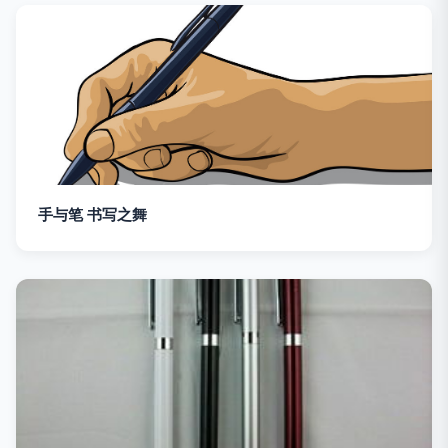
手与笔 书写之舞